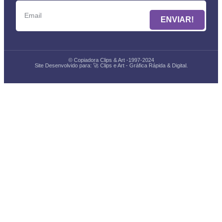
ENVIAR!
© Copiadora Clips & Art -1997-2024
Site Desenvolvido para: 🚀
Clips e Art - Gráfica Rápida & Digital.