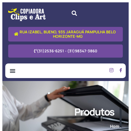
RUA IZABEL, BUENO, 935 JARAGUÁ PAMPULHA BELO
HORIZONTE-MG
(31)2536-6251 - (31)98347-3860
CLIPS & ART
SOBRE NÓS
Produtos
Home