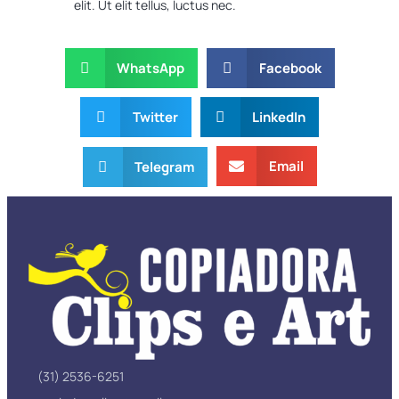
elit. Ut elit tellus, luctus nec.
WhatsApp
Facebook
Twitter
LinkedIn
Email
Telegram
(31) 2536-6251