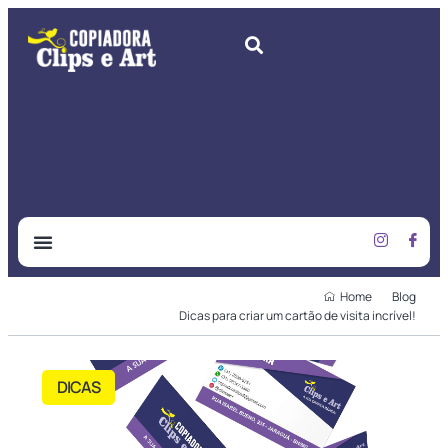
CLIPS & ART
SOBRE NÓS
Home
Blog
Dicas para criar um cartão de visita incrível!
DICAS